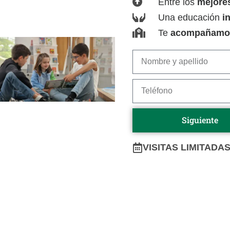
Entre los
mejores
Una educación
i
Te
acompañamo
Siguiente
VISITAS LIMITAD