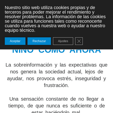
Nuestro sitio web utiliza cookies propias y de
terceros para poder mejorar el rendimiento y
resolver problemas. La información de las cookies
NUNCA HA SIDO TAN
se utiliza para funciones tales como reconocerte
cuando vuelves a nuestra web o ayudar a nuestro
equipo técnico.
DIFÍCIL CRIAR A UN
Cerrar el banner de
Aceptar
Rechazar
Ajustes
NIÑO COMO AHORA
La sobreinformación y las expectativas que
nos genera la sociedad actual, lejos de
ayudar, nos provoca estrés, inseguridad y
frustración.
Una sensación constante de no llegar a
tiempo, de que nunca es suficiente o de
estar haciéndolo mal.