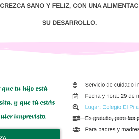
 CREZCA SANO Y FELIZ, CON UNA ALIMENTAC
SU DESARROLLO.
Servicio de cuidado in
que tu hijo está
Fecha y hora: 29 de 
sita, y que tú estás
Lugar: Colegio El Pila
uier imprevisto.
Es gratuito, pero
las 
Para padres y madres
AZA