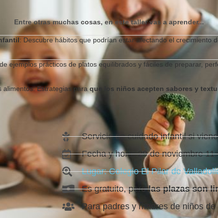
Entre otras muchas cosas, en este taller vas a aprender...
fantil
: Descubre hábitos que podrían estar afectando el crecimiento de
de ejemplos prácticos de platos equilibrados y fáciles de preparar, perf
 alimentos: Estrategias para
que los niños acepten sabores y textur
Servicio de cuidado infantil si vie
Fecha y hora: 29 de noviembre 11:
Lugar: Colegio El Pilar de Valladoli
Es gratuito, pero
las plazas son li
Para padres y madres de niños de 