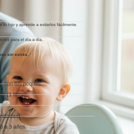
 tu hijo y aprende a evitarlos fácilmente.
ectos para el día a día.
as sin estrés.
nes con tus peques.
00 (1 hora)
d.
mitadas.
0 a 3 años.