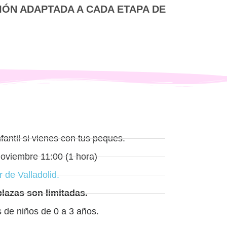
IÓN ADAPTADA A CADA ETAPA DE
fantil si vienes con tus peques.
noviembre 11:00 (1 hora)
r de Valladolid.
plazas son limitadas.
 de niños de 0 a 3 años.