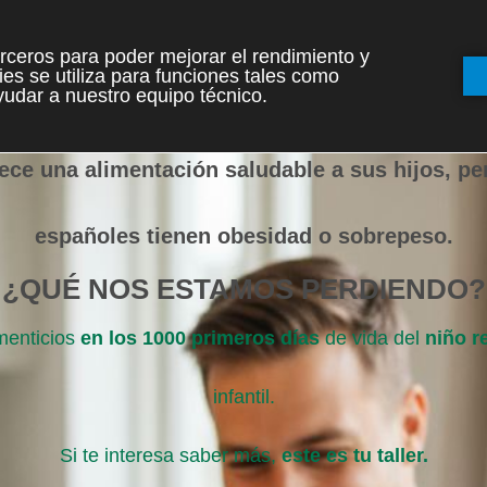
terceros para poder mejorar el rendimiento y
es se utiliza para funciones tales como
udar a nuestro equipo técnico.
ece una alimentación saludable a sus hijos, pe
españoles tienen obesidad o sobrepeso.
¿QUÉ NOS ESTAMOS PERDIENDO?
menticios
en los 1000 primeros días
de vida del
niño r
infantil.
Si te interesa saber más,
este es tu taller.